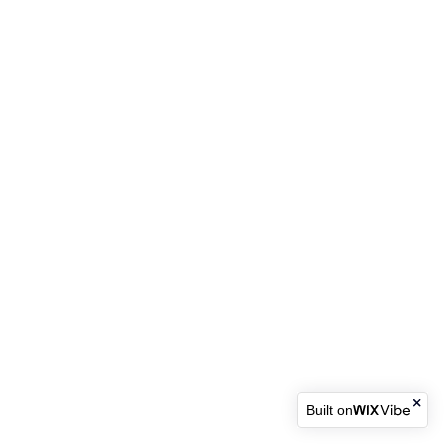
Built on