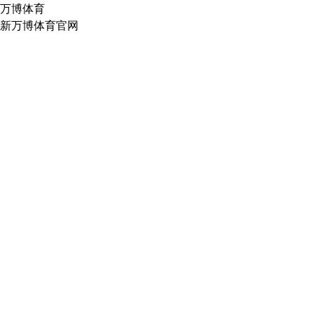
万博体育
新万博体育官网