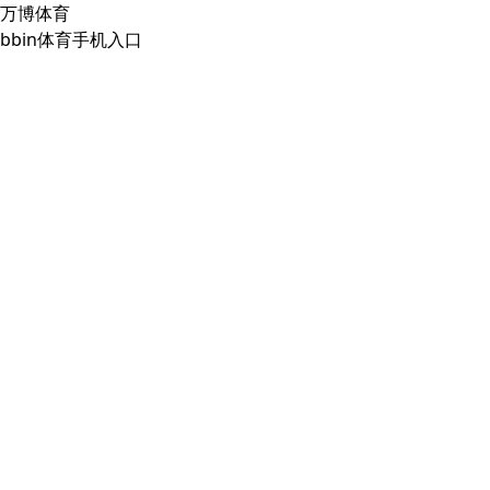
万博体育
bbin体育手机入口