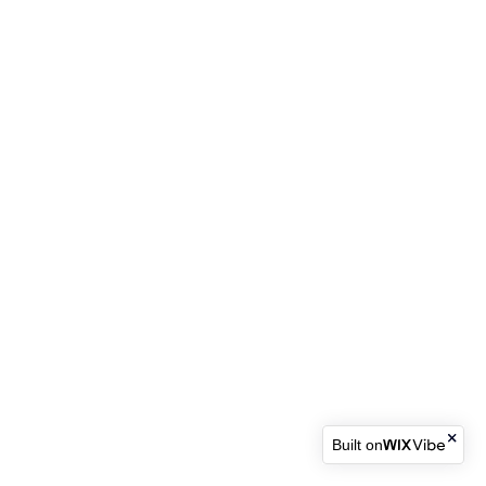
Built on