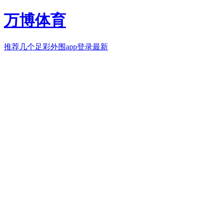
万博体育
推荐几个足彩外围app登录最新