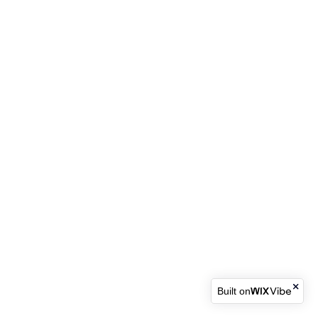
Built on