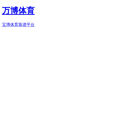
万博体育
宝博体育靠谱平台