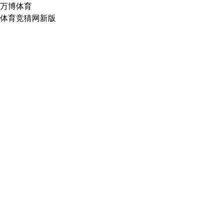
万博体育
体育竞猜网新版