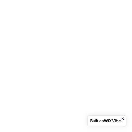
Built on