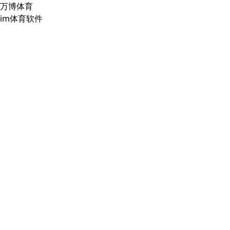
万博体育
im体育软件