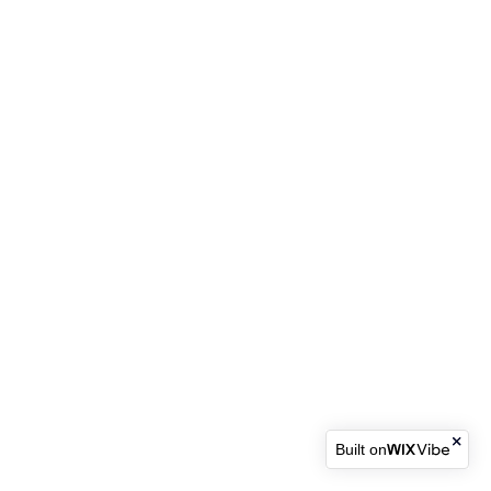
Built on