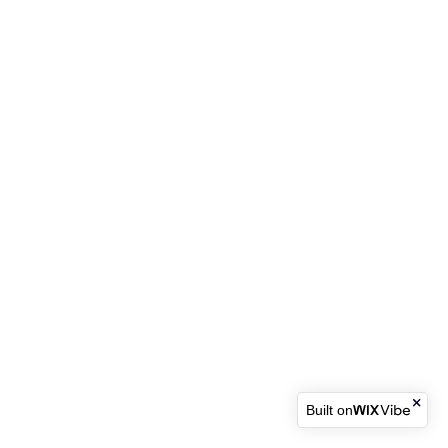
Built on