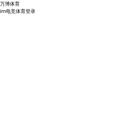
万博体育
im电竞体育登录