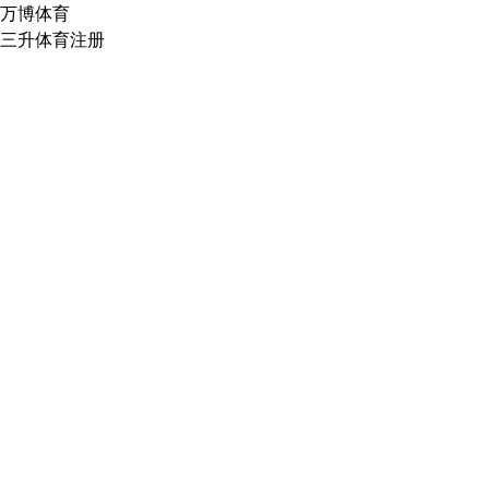
万博体育
三升体育注册