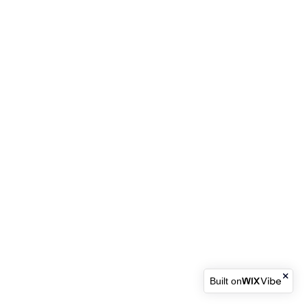
Built on