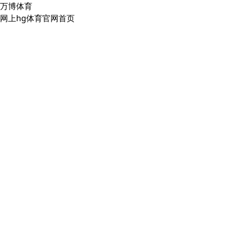
万博体育
网上hg体育官网首页