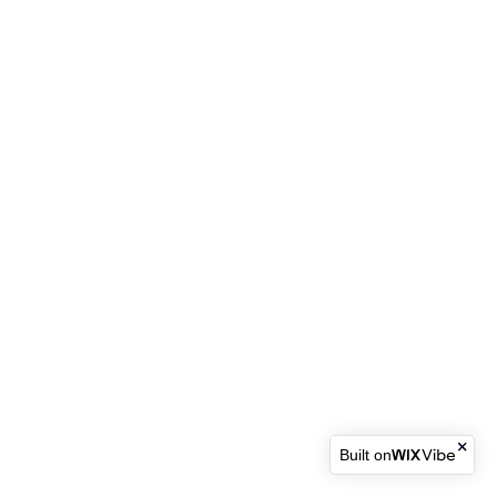
Built on