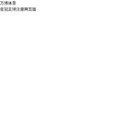
万博体育
皇冠足球注册网页版