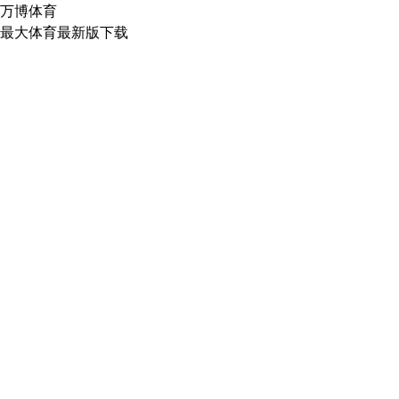
万博体育
最大体育最新版下载