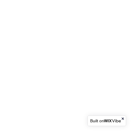
Built on