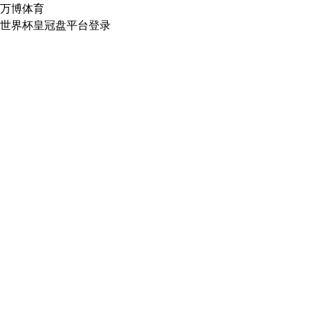
万博体育
世界杯皇冠盘平台登录