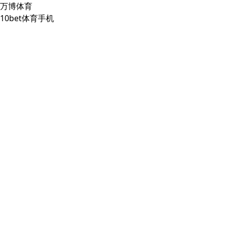
万博体育
10bet体育手机