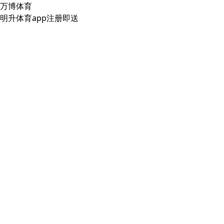
万博体育
明升体育app注册即送