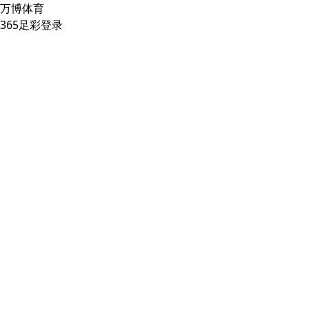
万博体育
365足彩登录