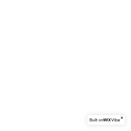
Built on