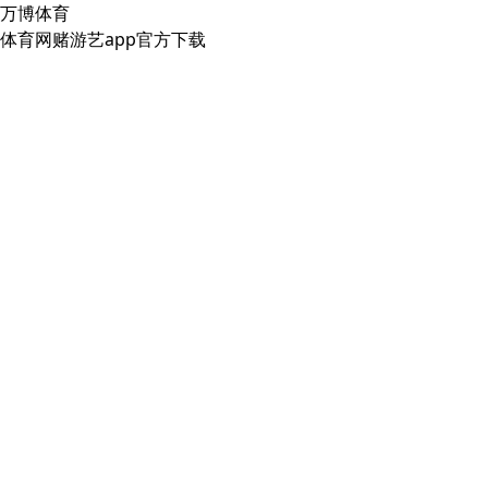
万博体育
体育网赌游艺app官方下载