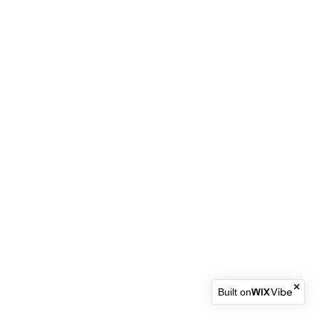
Built on