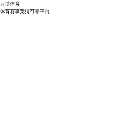
万博体育
体育赛事竞猜可靠平台