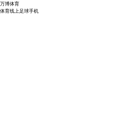
万博体育
体育线上足球手机