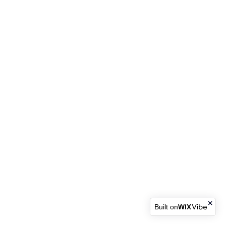
Built on