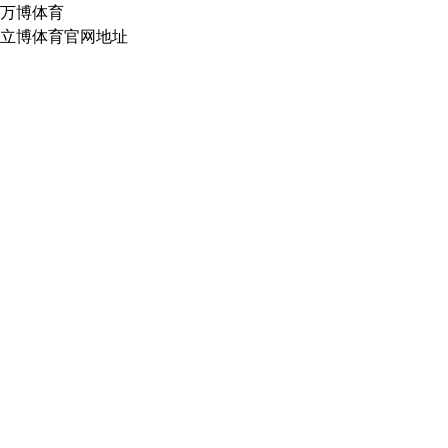
万博体育
立博体育官网地址