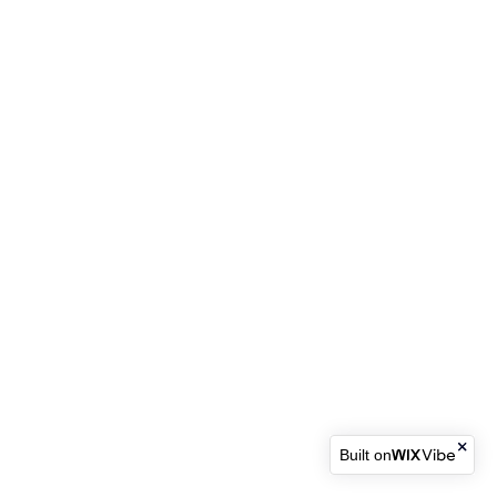
Built on