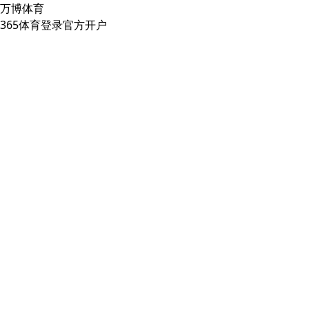
万博体育
365体育登录官方开户