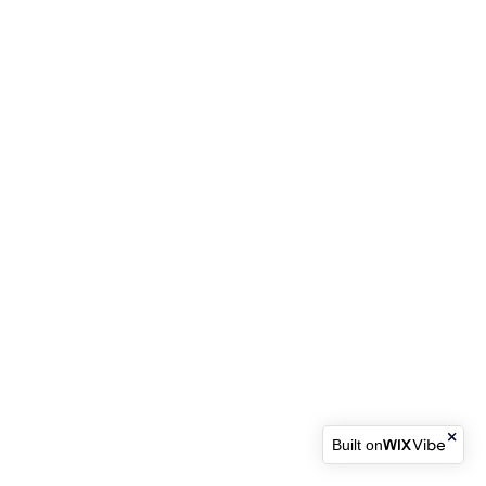
Built on