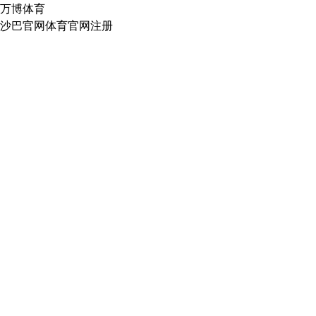
万博体育
沙巴官网体育官网注册