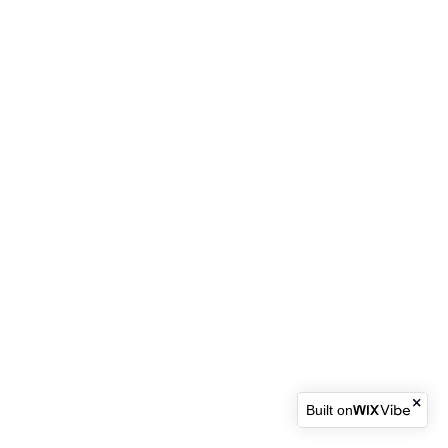
Built on