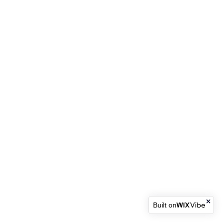
Built on