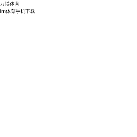
万博体育
im体育手机下载