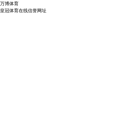
万博体育
皇冠体育在线信誉网址