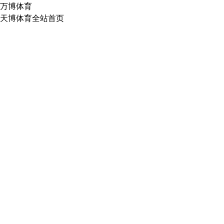
万博体育
天博体育全站首页