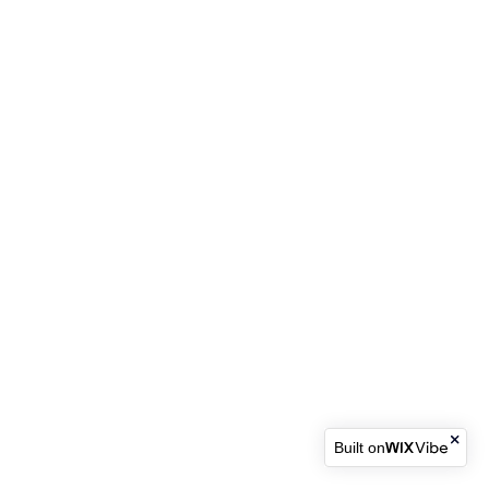
Built on