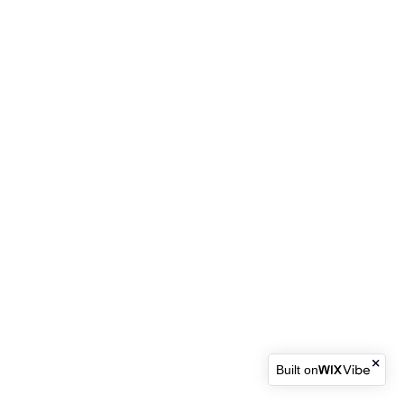
Built on