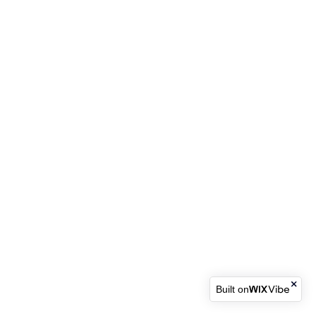
Built on