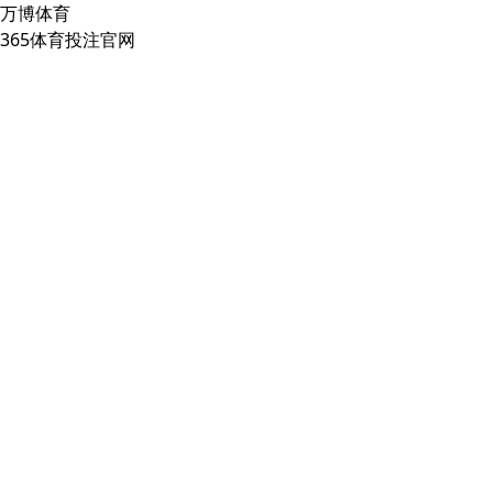
万博体育
365体育投注官网