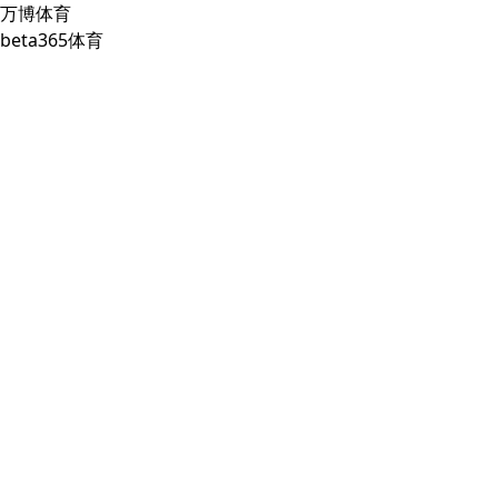
万博体育
beta365体育