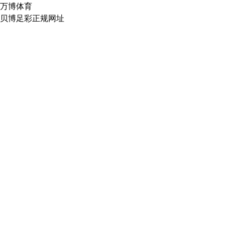
万博体育
贝博足彩正规网址