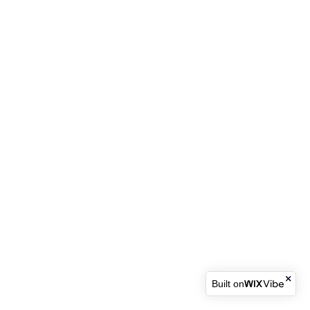
Built on