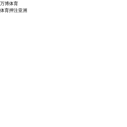
万博体育
体育押注亚洲