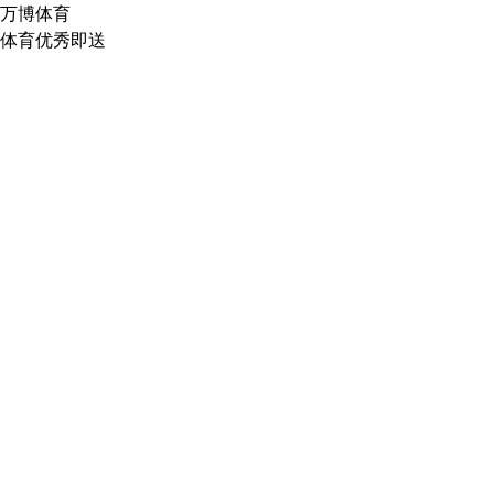
万博体育
体育优秀即送