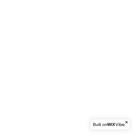
Built on