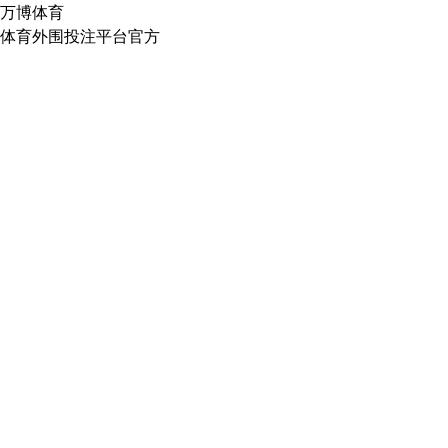
万博体育
体育外围投注平台官方